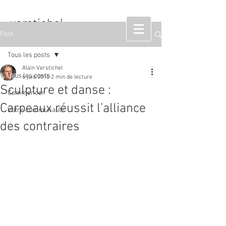
verstichel
Post
sculpteur
Tous les posts
Alain Verstichel
Tous les posts
6 juin 2010
2 min de lecture
Sculpture et danse :
Commencer
Carpeaux réussit l’alliance
Votre communauté
des contraires