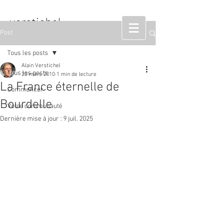
verstichel
Post
sculpteur
Tous les posts
Alain Verstichel
Tous les posts
20 mars 2010
1 min de lecture
La France éternelle de
Commencer
Bourdelle
Votre communauté
Dernière mise à jour :
9 juil. 2025