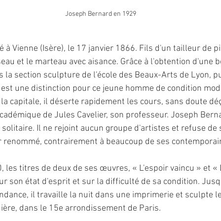
Joseph Bernard en 1929
à Vienne (Isère), le 17 janvier 1866. Fils d'un tailleur de pi
seau et le marteau avec aisance. Grâce à l'obtention d'une bo
 la section sculpture de l'école des Beaux-Arts de Lyon, pu
i est une distinction pour ce jeune homme de condition mod
 la capitale, il déserte rapidement les cours, sans doute dé
cadémique de Jules Cavelier, son professeur. Joseph Bern
solitaire. Il ne rejoint aucun groupe d'artistes et refuse de
ur renommé, contrairement à beaucoup de ses contemporain
les titres de deux de ses œuvres, « L'espoir vaincu » et « 
sur son état d'esprit et sur la difficulté de sa condition. Ju
ance, il travaille la nuit dans une imprimerie et sculpte l
guière, dans le 15e arrondissement de Paris.