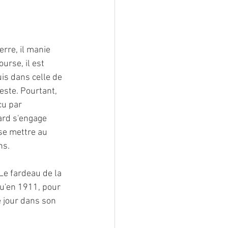
erre, il manie 
urse, il est 
is dans celle de 
este. Pourtant, 
çu par 
ard s'engage 
 se mettre au 
s. 
Le fardeau de la 
squ'en 1911, pour 
e jour dans son 